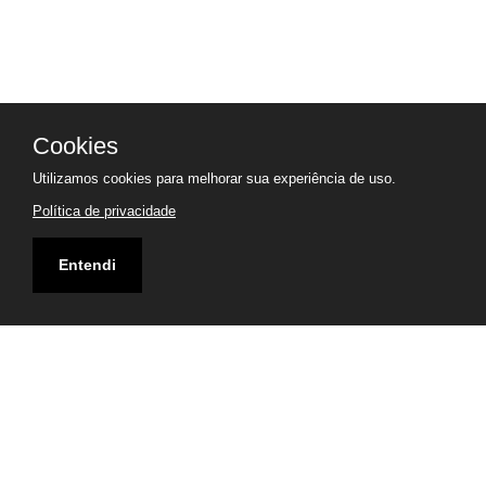
Cookies
Utilizamos cookies para melhorar sua experiência de uso.
Política de privacidade
Entendi
Endereço
Av. Antares, 762, Recanto dos Vinhais
Visualizar Mapa